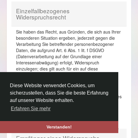
Einzelfallbezogenes
Widerspruchsrecht
Sie haben das Recht, aus Gründen, die sich aus Ihrer
besonderen Situation ergeben, jederzeit gegen die
Verarbeitung Sie betreffender personenbezogener
Daten, die aufgrund Art. 6 Abs. 1 lit. f DSGVO
(Datenverarbeitung auf der Grundlage einer
Interessenabwägung) erfolgt, Widerspruch
einzulegen; dies gilt auch für ein auf diese
Bestimmung gestütztes Profiling im Sinne von Art. 4
Nr. 4 DSGVO.
Diese Website verwendet Cookies, um
Legen Sie Widerspruch ein, werden wir Ihre
sicherzustellen, dass Sie die beste Erfahrung
personenbezogenen Daten nicht mehr verarbeiten, es
auf unserer Website erhalten.
sei denn, wir können zwingende schutzwürdige
Gründe für die Verarbeitung nachweisen, die Ihre
Erfahren Sie mehr
Interessen, Rechte und Freiheiten überwiegen, oder
die Verarbeitung dient der Geltendmachung,
Ausübung oder Verteidigung von Rechtsansprüchen.
Verstanden!
Empfänger eines Widerspruchs