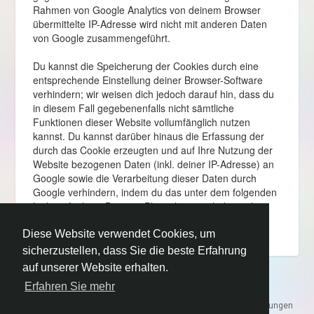
Rahmen von Google Analytics von deinem Browser
übermittelte IP-Adresse wird nicht mit anderen Daten
von Google zusammengeführt.
Du kannst die Speicherung der Cookies durch eine
entsprechende Einstellung deiner Browser-Software
verhindern; wir weisen dich jedoch darauf hin, dass du
in diesem Fall gegebenenfalls nicht sämtliche
Funktionen dieser Website vollumfänglich nutzen
kannst. Du kannst darüber hinaus die Erfassung der
durch das Cookie erzeugten und auf Ihre Nutzung der
Website bezogenen Daten (inkl. deiner IP-Adresse) an
Google sowie die Verarbeitung dieser Daten durch
Google verhindern, indem du das unter dem folgenden
Link verfügbare Browser-Plugin herunterlädst und
installierst: http://tools.google.com/dlpage/gaoptout?
hl=de.
Diese Website verwendet Cookies, um
sicherzustellen, dass Sie die beste Erfahrung
auf unserer Website erhalten.
Erfahren Sie mehr
© 2026 Biing! - Dein Freundenetzwerk
Start
Über
Kontaktiere uns
Datenschutz
Nutzungsbedingungen